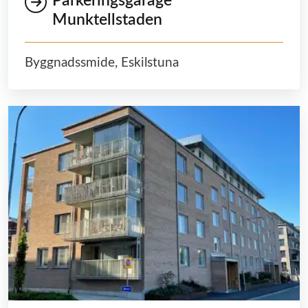
Parkeringsgarage
Munktellstaden
Byggnadssmide, Eskilstuna