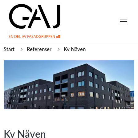
Start
Referenser
Kv Näven
Kv Näven