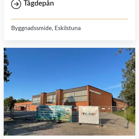
Tågdepån
Byggnadssmide, Eskilstuna